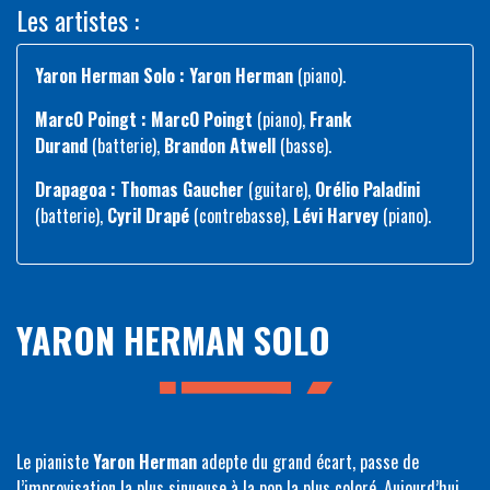
Les artistes :
Yaron Herman Solo : Yaron Herman
(piano).
MarcO Poingt : MarcO Poingt
(piano),
Frank
Durand
(batterie),
Brandon Atwell
(basse).
Drapagoa : Thomas Gaucher
(guitare),
Orélio Paladini
(batterie),
Cyril Drapé
(contrebasse),
Lévi Harvey
(piano).
YARON HERMAN SOLO
Le pianiste
Yaron Herman
adepte du grand écart, passe de
l’improvisation la plus sinueuse à la pop la plus coloré. Aujourd’hui,