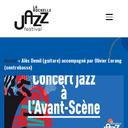
Accueil
»
Alès Demil (guitare) accompagné par Olivier Lorang
(contrebasse)