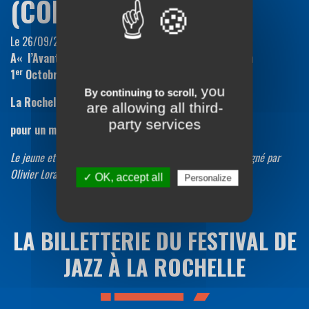
(CONTREBASSE)
Le 26/09/2021
A« l’Avant Scène » de la Coursive vendredi prochain
er
1
Octobre à 18h30
you
By continuing to scroll,
La Rochelle JAZZ Festival vous invite
are allowing all third-
party services
pour un moment de convivialité, en écoutant :
Le jeune et brillant Alès Demil -15 ans- (guitare) accompagné par
Olivier Lorang (contrebasse
)
✓ OK, accept all
Personalize
LA BILLETTERIE DU FESTIVAL DE
JAZZ À LA ROCHELLE